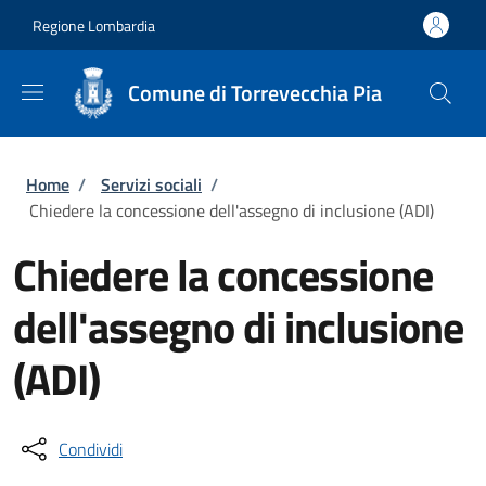
Salta al contenuto principale
Skip to footer content
Regione Lombardia
Comune di Torrevecchia Pia
Briciole di pane
Home
/
Servizi sociali
/
Chiedere la concessione dell'assegno di inclusione (ADI)
Chiedere la concessione
dell'assegno di inclusione
(ADI)
Condividi