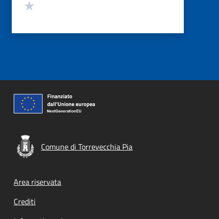
Valuta 1 stelle su 5
Comune di Torrevecchia Pia
Footer menu
Area riservata
Crediti