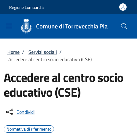
Salta al contenuto principale
Skip to footer content
Regione Lombardia
Comune di Torrevecchia Pia
Briciole di pane
Home
/
Servizi sociali
/
Accedere al centro socio educativo (CSE)
Accedere al centro socio
educativo (CSE)
Condividi
Normativa di riferimento