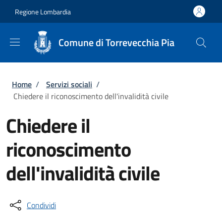
Salta al contenuto principale
Skip to footer content
Regione Lombardia
Comune di Torrevecchia Pia
Briciole di pane
Home
/
Servizi sociali
/
Chiedere il riconoscimento dell'invalidità civile
Chiedere il
riconoscimento
dell'invalidità civile
Condividi