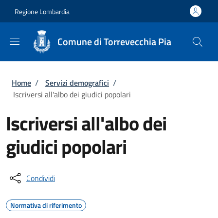
Salta al contenuto principale
Skip to footer content
Regione Lombardia
Comune di Torrevecchia Pia
Briciole di pane
Home
/
Servizi demografici
/
Iscriversi all'albo dei giudici popolari
Iscriversi all'albo dei
giudici popolari
Condividi
Normativa di riferimento