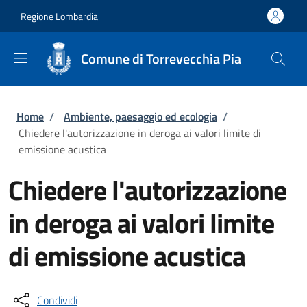
Salta al contenuto principale
Skip to footer content
Regione Lombardia
Comune di Torrevecchia Pia
Briciole di pane
Home
/
Ambiente, paesaggio ed ecologia
/
Chiedere l'autorizzazione in deroga ai valori limite di
emissione acustica
Chiedere l'autorizzazione
in deroga ai valori limite
di emissione acustica
Condividi