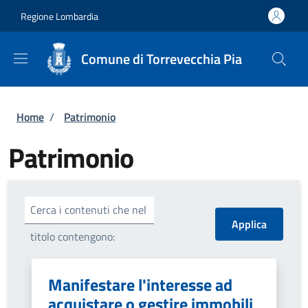
Salta al contenuto principale
Skip to footer content
Regione Lombardia
Comune di Torrevecchia Pia
Briciole di pane
Home
/
Patrimonio
Patrimonio
Cerca i contenuti che nel
titolo contengono:
Manifestare l'interesse ad
acquistare o gestire immobili