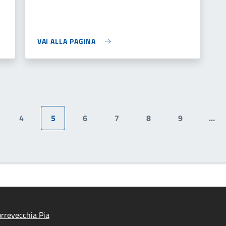
VAI ALLA PAGINA
4
5
6
7
8
9
…
gina
Pagina
Pagina attuale
Pagina
Pagina
Pagina
Pagina
rrevecchia Pia