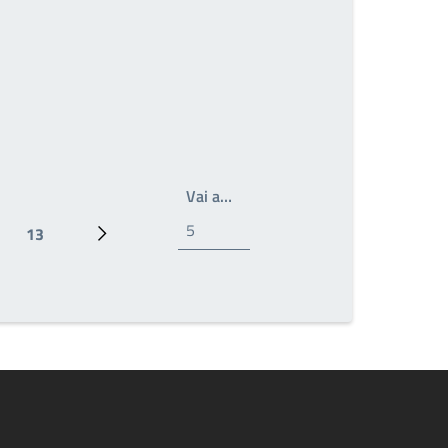
Scrivi il numero della pagina a 
Vai a…
13
Ultima pagina
Pagina successiva