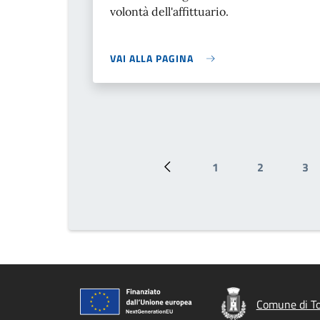
volontà dell'affittuario.
VAI ALLA PAGINA
1
2
3
Pagina precedente
Pagina
Pagina
Pa
Comune di To