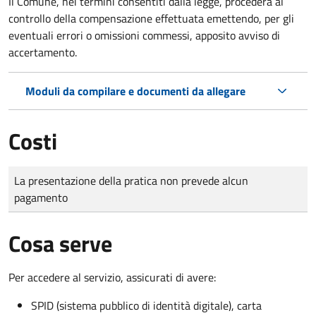
Il Comune, nei termini consentiti dalla legge, procederà al
controllo della compensazione effettuata emettendo, per gli
eventuali errori o omissioni commessi, apposito avviso di
accertamento.
Moduli da compilare e documenti da allegare
Costi
Tipo di pagamento
Importo
La presentazione della pratica non prevede alcun
pagamento
Cosa serve
Per accedere al servizio, assicurati di avere:
SPID (sistema pubblico di identità digitale), carta