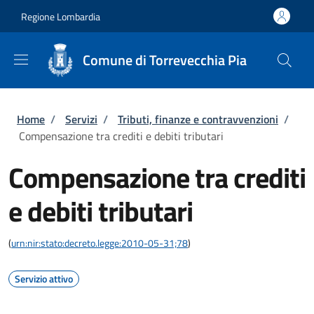
Salta al contenuto principale
Skip to footer content
Regione Lombardia
Comune di Torrevecchia Pia
Briciole di pane
Home
/
Servizi
/
Tributi, finanze e contravvenzioni
/
Compensazione tra crediti e debiti tributari
Compensazione tra crediti
e debiti tributari
(
urn:nir:stato:decreto.legge:2010-05-31;78
)
Servizio attivo