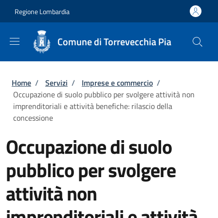
Salta al contenuto principale
Skip to footer content
Regione Lombardia
Comune di Torrevecchia Pia
Briciole di pane
Home
/
Servizi
/
Imprese e commercio
/
Occupazione di suolo pubblico per svolgere attività non
imprenditoriali e attività benefiche: rilascio della
concessione
Occupazione di suolo
pubblico per svolgere
attività non
imprenditoriali e attività