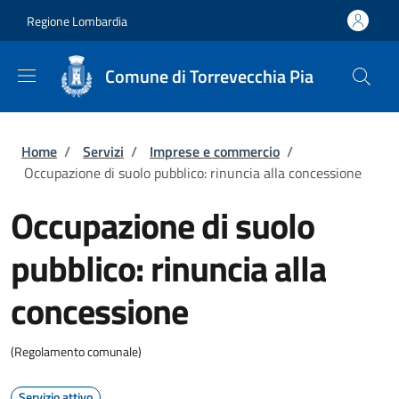
Salta al contenuto principale
Skip to footer content
Regione Lombardia
Comune di Torrevecchia Pia
Briciole di pane
Home
/
Servizi
/
Imprese e commercio
/
Occupazione di suolo pubblico: rinuncia alla concessione
Occupazione di suolo
pubblico: rinuncia alla
concessione
(Regolamento comunale)
Servizio attivo