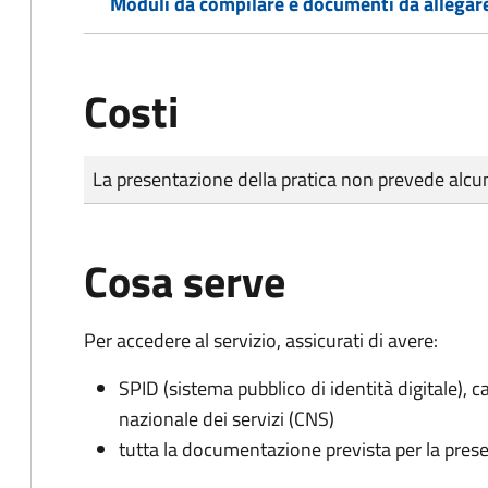
Moduli da compilare e documenti da allegar
Costi
Tipo di pagamento
Importo
La presentazione della pratica non prevede al
Cosa serve
Per accedere al servizio, assicurati di avere:
SPID (sistema pubblico di identità digitale), ca
nazionale dei servizi (CNS)
tutta la documentazione prevista per la prese