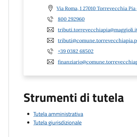
Via Roma, 1 27010 Torrevecchia Pia 
800 292960
tributi.torrevecchiapia@maggioli.i
tributi@comune.torrevecchiapia.pv
+39 0382 68502
finanziario@comune.torrevecchiapi
Strumenti di tutela
Tutela amministrativa
Tutela giurisdizionale