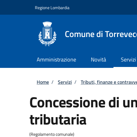
Salta al contenuto principale
Skip to footer content
Regione Lombardia
Comune di Torrevec
Amministrazione
Novità
Servizi
Briciole di pane
Home
/
Servizi
/
Tributi, finanze e contravv
Concessione di u
tributaria
(Regolamento comunale)