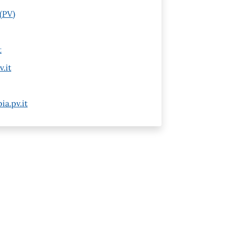
(PV)
t
.it
a.pv.it