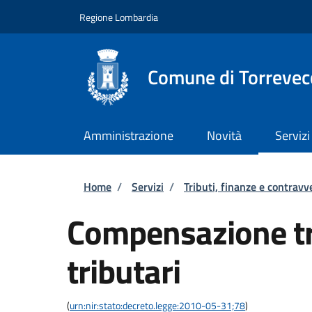
Salta al contenuto principale
Skip to footer content
Regione Lombardia
Comune di Torrevec
Amministrazione
Novità
Servizi
Briciole di pane
Home
/
Servizi
/
Tributi, finanze e contravv
Compensazione tra
tributari
(
urn:nir:stato:decreto.legge:2010-05-31;78
)