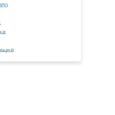
(PV)
t
.it
a.pv.it