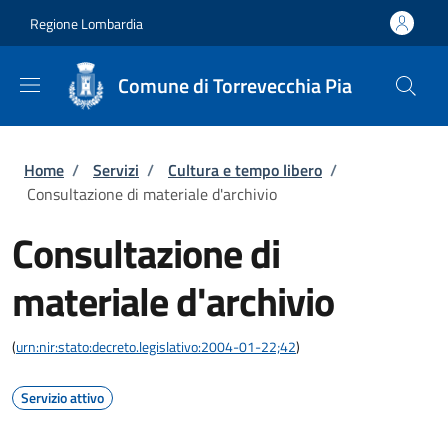
Salta al contenuto principale
Skip to footer content
Regione Lombardia
Comune di Torrevecchia Pia
Briciole di pane
Home
/
Servizi
/
Cultura e tempo libero
/
Consultazione di materiale d'archivio
Consultazione di
materiale d'archivio
(
urn:nir:stato:decreto.legislativo:2004-01-22;42
)
Servizio attivo