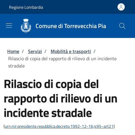
Salta al contenuto principale
Skip to footer content
Regione Lombardia
Comune di Torrevecchia Pia
Briciole di pane
Home
/
Servizi
/
Mobilità e trasporti
/
Rilascio di copia del rapporto di rilievo di un incidente
stradale
Rilascio di copia del
rapporto di rilievo di un
incidente stradale
(
urn:nir:presidente.repubblica:decreto:1992-12-16;495~art21
)