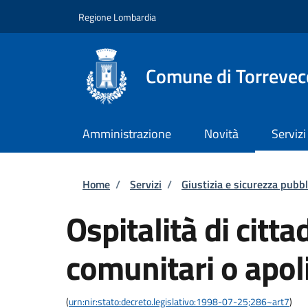
Salta al contenuto principale
Skip to footer content
Regione Lombardia
Comune di Torrevec
Amministrazione
Novità
Servizi
Briciole di pane
Home
/
Servizi
/
Giustizia e sicurezza pubbl
Ospitalità di citta
comunitari o apol
(
urn:nir:stato:decreto.legislativo:1998-07-25;286~art7
)