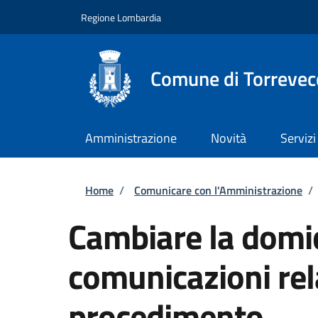
Salta al contenuto principale
Skip to footer content
Regione Lombardia
Comune di Torrevec
Amministrazione
Novità
Servizi
Briciole di pane
Home
/
Comunicare con l'Amministrazione
/
Cambiare la domic
comunicazioni rel
procedimento