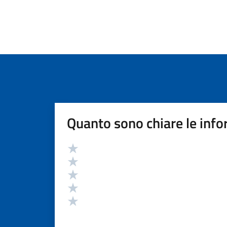
Quanto sono chiare le info
Valutazione
Valuta 5 stelle su 5
Valuta 4 stelle su 5
Valuta 3 stelle su 5
Valuta 2 stelle su 5
Valuta 1 stelle su 5