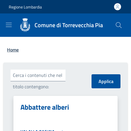
Salta al contenuto principale
Skip to footer content
Regione Lombardia
Comune di Torrevecchia Pia
Briciole di pane
Home
Cerca i contenuti che nel
titolo contengono:
Abbattere alberi